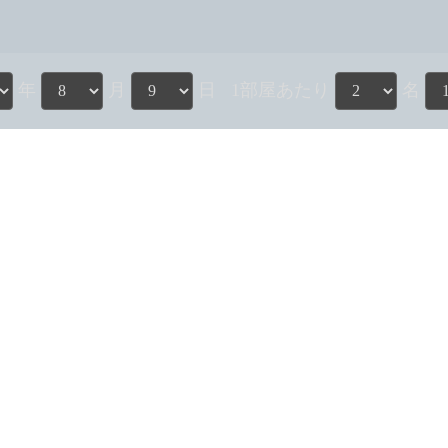
年
月
日
1部屋あたり
名