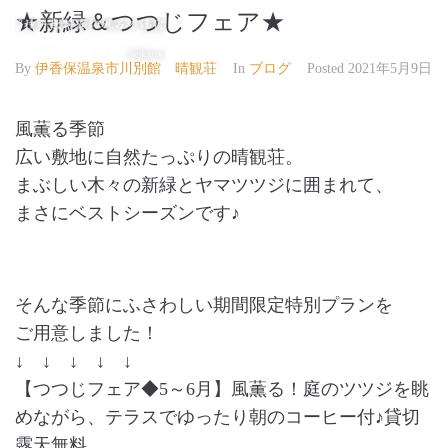
★新緑＆つつじフェア★
伊香保温泉 晴観荘
By
伊香保温泉市川別館 晴観荘
In
ブログ
Posted
2021年5月9日
風薫る季節
広い敷地に自然たっぷりの晴観荘。
まぶしい木々の新緑とヤマツツジに囲まれて、
まさにベストシーズンです♪
そんな季節にふさわしい期間限定特別プランを
ご用意しました！
↓ ↓ ↓ ↓ ↓
【つつじフェア◆5～6月】風薫る！庭のツツジを眺
めながら、テラスでゆったり朝のコーヒー付♪貸切
露天無料