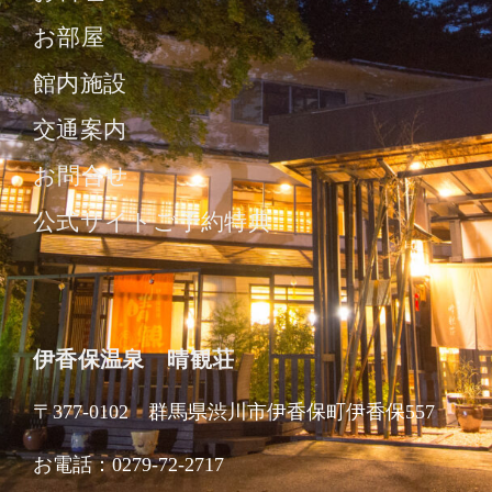
お部屋
館内施設
交通案内
お問合せ
公式サイトご予約特典
伊香保温泉 晴観荘
〒377-0102 群馬県渋川市伊香保町伊香保557
お電話：0279-72-2717