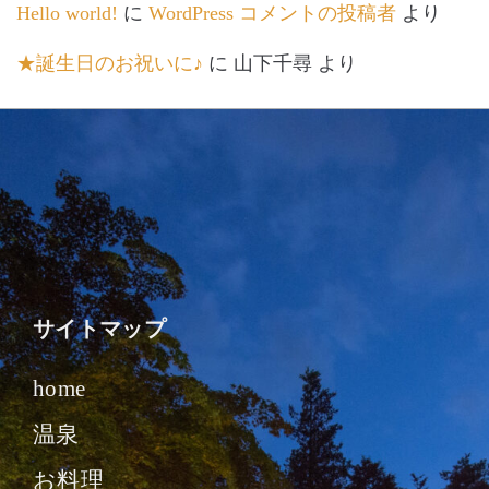
Hello world!
に
WordPress コメントの投稿者
より
★誕生日のお祝いに♪
に
山下千尋
より
サイトマップ
home
温泉
お料理