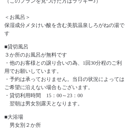
（このプランを見つけた方はラッキー♪）
＜お風呂＞
保湿成分メタけい酸を含む美肌温泉しろがねの湯で
す
■貸切風呂
３か所のお風呂が無料です
・他のお客様との譲り合いの為、
1
回
30
分程のご利
用でお願いしています。
・予約は承っておりません。当日の状況によっては
ご希望に沿えない場合もございます。
・貸切利用時間
15
：
00
～
23
：
00
翌朝は男女別露天となります。
■大浴場
男女別２か所