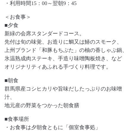
・利用時間
15
：
00
～翌朝
9
：
45
＜お食事＞
■夕食
新緑の会席スタンダードコース。
先付は旬の味覚、お造りに鯛又は鰆のスモーク、
上州ブランド「和豚もちぶた」の柚の香しゃぶ鍋、
氷温熟成肉ステーキ、手造り味噌陶板焼き、など
オリジナリティあふれる手づくり料理です。
■朝食
群馬県産コシヒカリや旨味だしたっぷりのお味噌
汁、
地元産の野菜をつかった朝食膳
■食事場所
・お食事は夕朝食ともに「個室食事処」