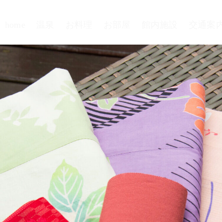
home
温泉
お料理
お部屋
館内施設
交通案