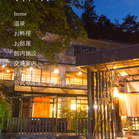
home
温泉
お料理
お部屋
館内施設
交通案内
お問合せ
公式サイトご予約特典