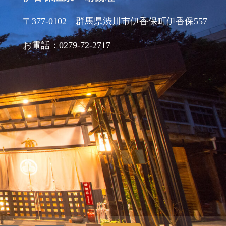
〒377-0102 群馬県渋川市伊香保町伊香保557
お電話：0279-72-2717