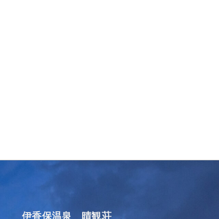
伊香保温泉 晴観荘