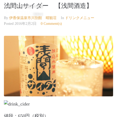
浅間山サイダー 【浅間酒造】
伊香保温泉 晴観荘
By
伊香保温泉市川別館 晴観荘
In
ドリンクメニュー
Posted
2016年2月2日
0 Comment(s)
値段：650円（税別）