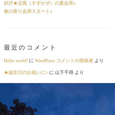
好評★涼風（すずかぜ）の夏会席♪
春の香り会席スタート♪
最近のコメント
Hello world!
に
WordPress コメントの投稿者
より
★誕生日のお祝いに♪
に
山下千尋
より