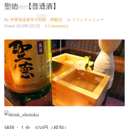
聖徳 【普通酒】
伊香保温泉 晴観荘
By
伊香保温泉市川別館 晴観荘
In
ドリンクメニュー
Posted
2016年2月2日
0 Comment(s)
値段：１合 650円（税別）