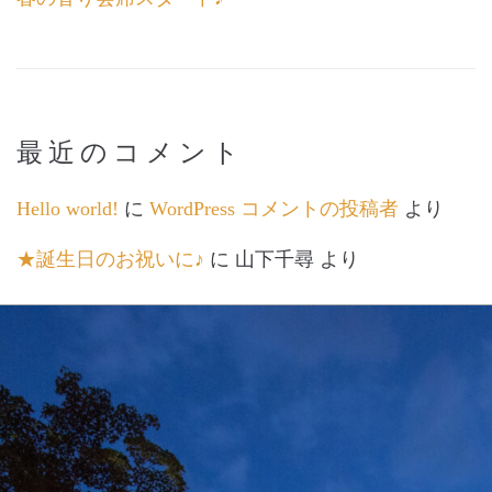
最近のコメント
Hello world!
に
WordPress コメントの投稿者
より
★誕生日のお祝いに♪
に
山下千尋
より