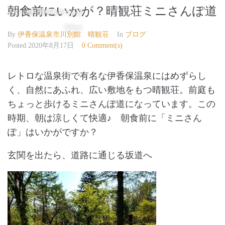
朝食前にいかが？晴観荘ミニさんぽ道
伊香保温泉 晴観荘
By
伊香保温泉市川別館 晴観荘
In
ブログ
Posted
2020年8月17日
0 Comment(s)
レトロな温泉街で有名な伊香保温泉にはめずらし
く、自然にあふれ、広い敷地をもつ晴観荘。前庭も
ちょっと歩けるミニさんぽ道になっています。この
時期、朝は涼しくて快適♪ 朝食前に「ミニさん
ぽ」はいかがですか？
玄関を出たら、道路に通じる坂道へ