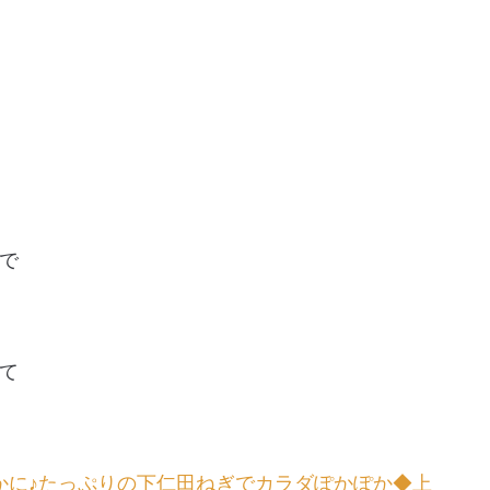
で
て
かに♪たっぷりの下仁田ねぎでカラダぽかぽか◆上