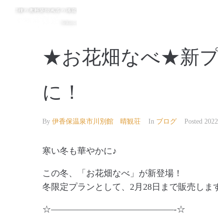
★お花畑なべ★新プ
に！
By
伊香保温泉市川別館 晴観荘
In
ブログ
Posted
202
寒い冬も華やかに♪
この冬、「お花畑なべ」が新登場！
冬限定プランとして、2月28日まで販売しま
☆——————————————-☆