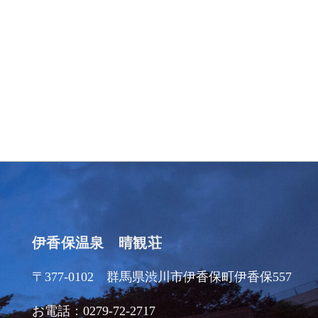
伊香保温泉 晴観荘
〒377-0102 群馬県渋川市伊香保町伊香保557
お電話：0279-72-2717