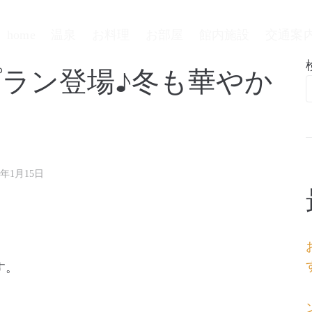
home
温泉
お料理
お部屋
館内施設
交通案
ラン登場♪冬も華やか
2年1月15日
す。