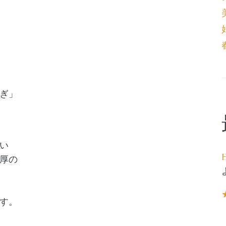
ぎ」
い
H
厚の
す。