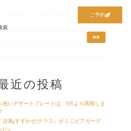
内
お問合せ
会員・予約
ご予約
検索
検索
最近の投稿
お祝いデザートプレートは、9月より再開しま
す
「涼風(すずかぜ)テラス」がミニビアガーデ
ンに♪