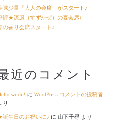
美味少量「大人の会席」がスタート♪
好評★涼風（すずかぜ）の夏会席♪
春の香り会席スタート♪
最近のコメント
ello world!
に
WordPress コメントの投稿者
より
★誕生日のお祝いに♪
に
山下千尋
より