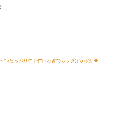
汁、
かに♪たっぷりの下仁田ねぎでカラダぽかぽか◆上