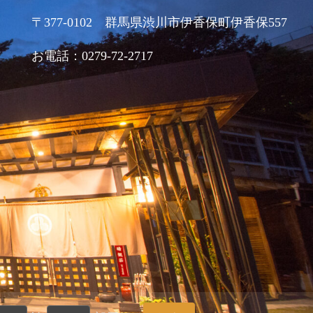
〒377-0102 群馬県渋川市伊香保町伊香保557
お電話：0279-72-2717