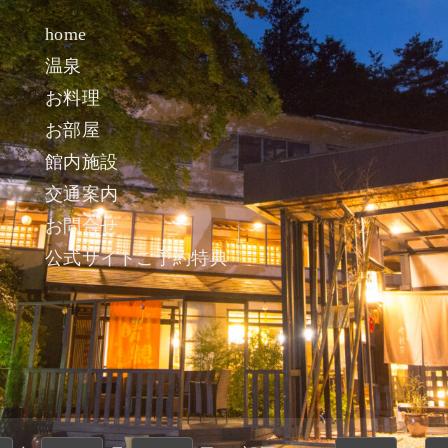
home
温泉
お料理
お部屋
館内施設
交通案内
お問合せ
公式サイトご予約特典