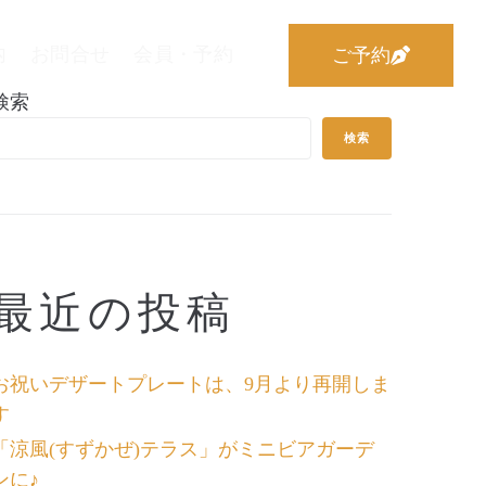
内
お問合せ
会員・予約
ご予約
検索
検索
最近の投稿
お祝いデザートプレートは、9月より再開しま
す
「涼風(すずかぜ)テラス」がミニビアガーデ
ンに♪