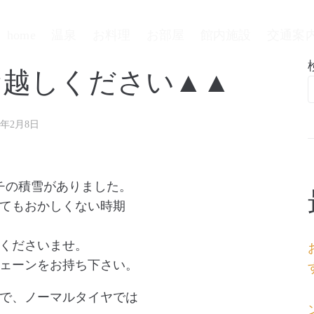
home
温泉
お料理
お部屋
館内施設
交通案
お越しください▲▲
3年2月8日
ンチの積雪がありました。
てもおかしくない時期
くださいませ。
ェーンをお持ち下さい。
で、ノーマルタイヤでは