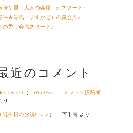
美味少量「大人の会席」がスタート♪
好評★涼風（すずかぜ）の夏会席♪
春の香り会席スタート♪
最近のコメント
ello world!
に
WordPress コメントの投稿者
より
★誕生日のお祝いに♪
に
山下千尋
より